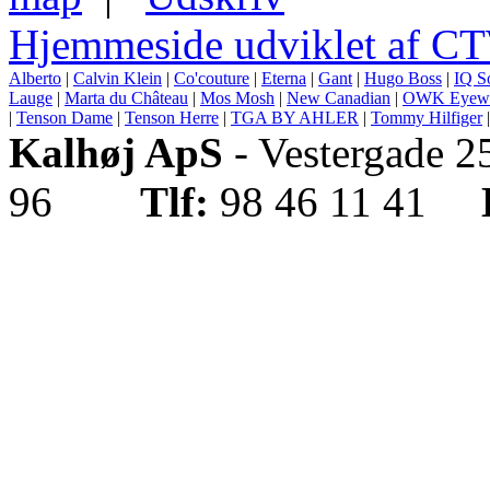
Hjemmeside udviklet af C
Alberto
|
Calvin Klein
|
Co'couture
|
Eterna
|
Gant
|
Hugo Boss
|
IQ S
Lauge
|
Marta du Château
|
Mos Mosh
|
New Canadian
|
OWK Eyew
|
Tenson Dame
|
Tenson Herre
|
TGA BY AHLER
|
Tommy Hilfiger
Kalhøj ApS
- Vestergade 
96
Tlf:
98 46 11 41