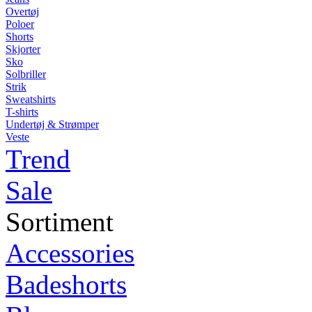
Overtøj
Poloer
Shorts
Skjorter
Sko
Solbriller
Strik
Sweatshirts
T-shirts
Undertøj & Strømper
Veste
Trend
Sale
Sortiment
Accessories
Badeshorts