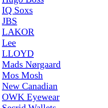
IQ Soxs
JBS
LAKOR
Lee
LLOYD
Mads Nørgaard
Mos Mosh
New Canadian
OWK Eyewear
Secrid Wallets