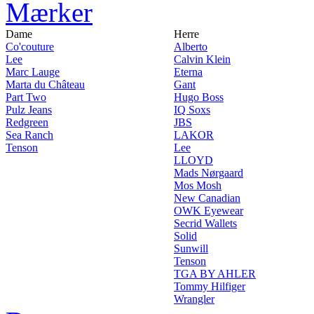
Mærker
Dame
Herre
Co'couture
Alberto
Lee
Calvin Klein
Marc Lauge
Eterna
Marta du Château
Gant
Part Two
Hugo Boss
Pulz Jeans
IQ Soxs
Redgreen
JBS
Sea Ranch
LAKOR
Tenson
Lee
LLOYD
Mads Nørgaard
Mos Mosh
New Canadian
OWK Eyewear
Secrid Wallets
Solid
Sunwill
Tenson
TGA BY AHLER
Tommy Hilfiger
Wrangler