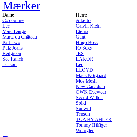
Mærker
Dame
Herre
Co'couture
Alberto
Lee
Calvin Klein
Marc Lauge
Eterna
Marta du Château
Gant
Part Two
Hugo Boss
Pulz Jeans
IQ Soxs
Redgreen
JBS
Sea Ranch
LAKOR
Tenson
Lee
LLOYD
Mads Nørgaard
Mos Mosh
New Canadian
OWK Eyewear
Secrid Wallets
Solid
Sunwill
Tenson
TGA BY AHLER
Tommy Hilfiger
Wrangler