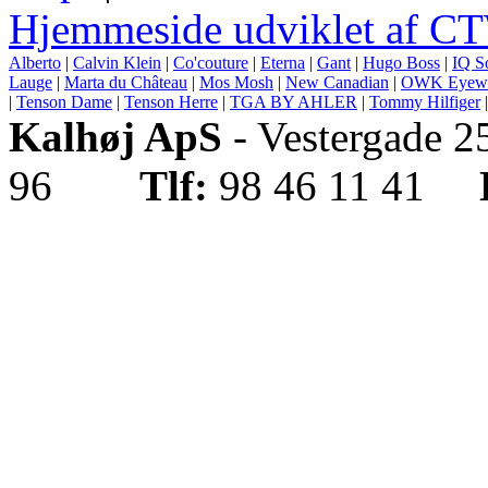
Hjemmeside udviklet af C
Alberto
|
Calvin Klein
|
Co'couture
|
Eterna
|
Gant
|
Hugo Boss
|
IQ S
Lauge
|
Marta du Château
|
Mos Mosh
|
New Canadian
|
OWK Eyew
|
Tenson Dame
|
Tenson Herre
|
TGA BY AHLER
|
Tommy Hilfiger
Kalhøj ApS
- Vestergade 
96
Tlf:
98 46 11 41