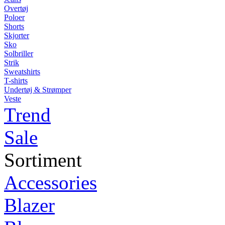
Overtøj
Poloer
Shorts
Skjorter
Sko
Solbriller
Strik
Sweatshirts
T-shirts
Undertøj & Strømper
Veste
Trend
Sale
Sortiment
Accessories
Blazer