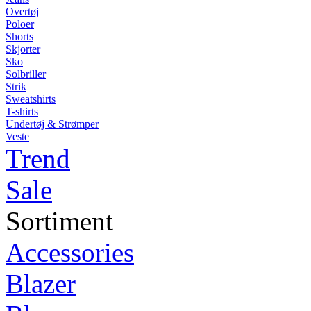
Overtøj
Poloer
Shorts
Skjorter
Sko
Solbriller
Strik
Sweatshirts
T-shirts
Undertøj & Strømper
Veste
Trend
Sale
Sortiment
Accessories
Blazer