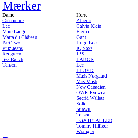
Mærker
Dame
Herre
Co'couture
Alberto
Lee
Calvin Klein
Marc Lauge
Eterna
Marta du Château
Gant
Part Two
Hugo Boss
Pulz Jeans
IQ Soxs
Redgreen
JBS
Sea Ranch
LAKOR
Tenson
Lee
LLOYD
Mads Nørgaard
Mos Mosh
New Canadian
OWK Eyewear
Secrid Wallets
Solid
Sunwill
Tenson
TGA BY AHLER
Tommy Hilfiger
Wrangler