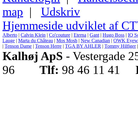
map
|
Udskriv
Hjemmeside udviklet af C
Alberto
|
Calvin Klein
|
Co'couture
|
Eterna
|
Gant
|
Hugo Boss
|
IQ S
Lauge
|
Marta du Château
|
Mos Mosh
|
New Canadian
|
OWK Eyew
|
Tenson Dame
|
Tenson Herre
|
TGA BY AHLER
|
Tommy Hilfiger
Kalhøj ApS
- Vestergade 
96
Tlf:
98 46 11 41