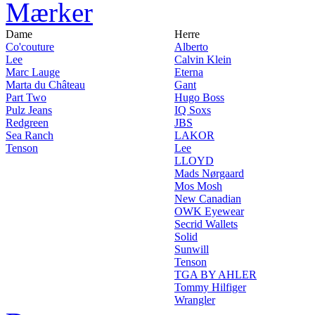
Mærker
Dame
Herre
Co'couture
Alberto
Lee
Calvin Klein
Marc Lauge
Eterna
Marta du Château
Gant
Part Two
Hugo Boss
Pulz Jeans
IQ Soxs
Redgreen
JBS
Sea Ranch
LAKOR
Tenson
Lee
LLOYD
Mads Nørgaard
Mos Mosh
New Canadian
OWK Eyewear
Secrid Wallets
Solid
Sunwill
Tenson
TGA BY AHLER
Tommy Hilfiger
Wrangler