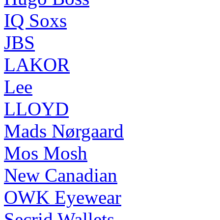
IQ Soxs
JBS
LAKOR
Lee
LLOYD
Mads Nørgaard
Mos Mosh
New Canadian
OWK Eyewear
Secrid Wallets