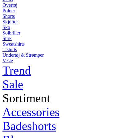
Overtøj
Poloer
Shorts
Skjorter
Sko
Solbriller
Strik
Sweatshirts
T-shirts
Undertøj & Strømper
Veste
Trend
Sale
Sortiment
Accessories
Badeshorts