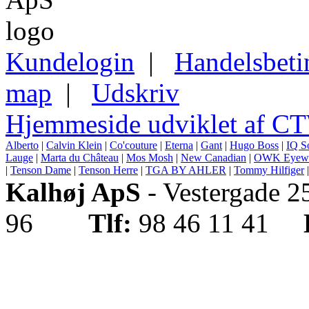
Kundelogin
|
Handelsbeti
map
|
Udskriv
Hjemmeside udviklet af C
Alberto
|
Calvin Klein
|
Co'couture
|
Eterna
|
Gant
|
Hugo Boss
|
IQ S
Lauge
|
Marta du Château
|
Mos Mosh
|
New Canadian
|
OWK Eyew
|
Tenson Dame
|
Tenson Herre
|
TGA BY AHLER
|
Tommy Hilfiger
Kalhøj ApS
- Vestergade 
96
Tlf:
98 46 11 41