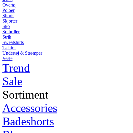
Overtøj
Poloer
Shorts
Skjorter
Sko
Solbriller
Strik
Sweatshirts
T-shirts
Undertøj & Strømper
Veste
Trend
Sale
Sortiment
Accessories
Badeshorts