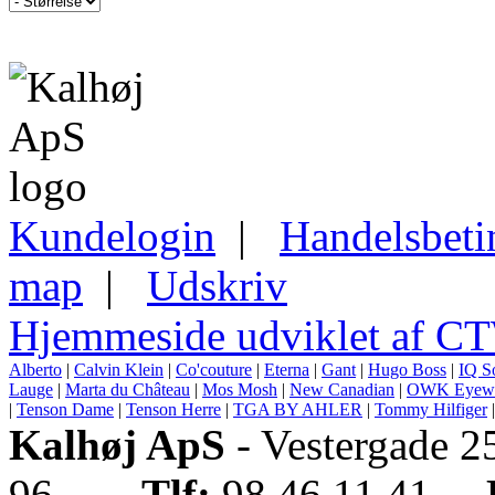
Kundelogin
|
Handelsbeti
map
|
Udskriv
Hjemmeside udviklet af C
Alberto
|
Calvin Klein
|
Co'couture
|
Eterna
|
Gant
|
Hugo Boss
|
IQ S
Lauge
|
Marta du Château
|
Mos Mosh
|
New Canadian
|
OWK Eyew
|
Tenson Dame
|
Tenson Herre
|
TGA BY AHLER
|
Tommy Hilfiger
Kalhøj ApS
- Vestergade 
96
Tlf:
98 46 11 41