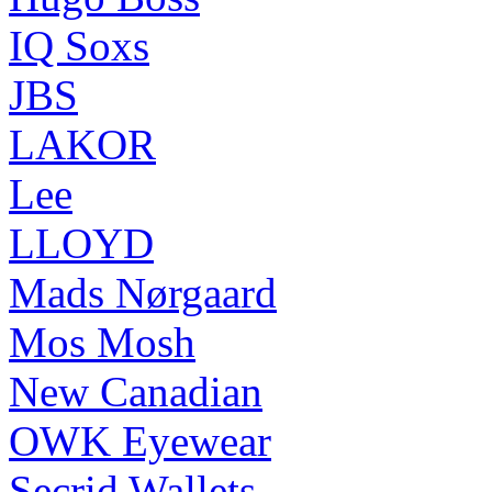
IQ Soxs
JBS
LAKOR
Lee
LLOYD
Mads Nørgaard
Mos Mosh
New Canadian
OWK Eyewear
Secrid Wallets