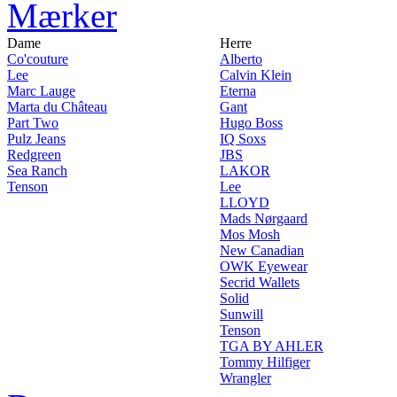
Mærker
Dame
Herre
Co'couture
Alberto
Lee
Calvin Klein
Marc Lauge
Eterna
Marta du Château
Gant
Part Two
Hugo Boss
Pulz Jeans
IQ Soxs
Redgreen
JBS
Sea Ranch
LAKOR
Tenson
Lee
LLOYD
Mads Nørgaard
Mos Mosh
New Canadian
OWK Eyewear
Secrid Wallets
Solid
Sunwill
Tenson
TGA BY AHLER
Tommy Hilfiger
Wrangler