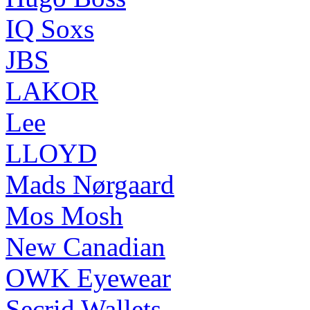
IQ Soxs
JBS
LAKOR
Lee
LLOYD
Mads Nørgaard
Mos Mosh
New Canadian
OWK Eyewear
Secrid Wallets