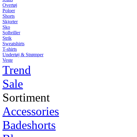
Overtøj
Poloer
Shorts
Skjorter
Sko
Solbriller
Strik
Sweatshirts
T-shirts
Undertøj & Strømper
Veste
Trend
Sale
Sortiment
Accessories
Badeshorts