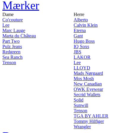
Mærker
Dame
Herre
Co'couture
Alberto
Lee
Calvin Klein
Marc Lauge
Eterna
Marta du Château
Gant
Part Two
Hugo Boss
Pulz Jeans
IQ Soxs
Redgreen
JBS
Sea Ranch
LAKOR
Tenson
Lee
LLOYD
Mads Nørgaard
Mos Mosh
New Canadian
OWK Eyewear
Secrid Wallets
Solid
Sunwill
Tenson
TGA BY AHLER
Tommy Hilfiger
Wrangler