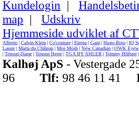
Kundelogin
|
Handelsbeti
map
|
Udskriv
Hjemmeside udviklet af C
Alberto
|
Calvin Klein
|
Co'couture
|
Eterna
|
Gant
|
Hugo Boss
|
IQ S
Lauge
|
Marta du Château
|
Mos Mosh
|
New Canadian
|
OWK Eyew
|
Tenson Dame
|
Tenson Herre
|
TGA BY AHLER
|
Tommy Hilfiger
Kalhøj ApS
- Vestergade 
96
Tlf:
98 46 11 41