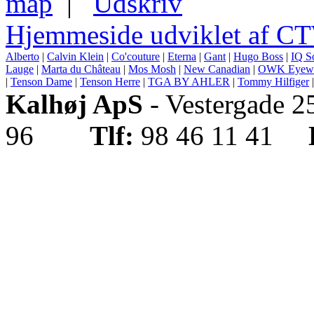
map
|
Udskriv
Hjemmeside udviklet af C
Alberto
|
Calvin Klein
|
Co'couture
|
Eterna
|
Gant
|
Hugo Boss
|
IQ S
Lauge
|
Marta du Château
|
Mos Mosh
|
New Canadian
|
OWK Eyew
|
Tenson Dame
|
Tenson Herre
|
TGA BY AHLER
|
Tommy Hilfiger
Kalhøj ApS
- Vestergade 
96
Tlf:
98 46 11 41