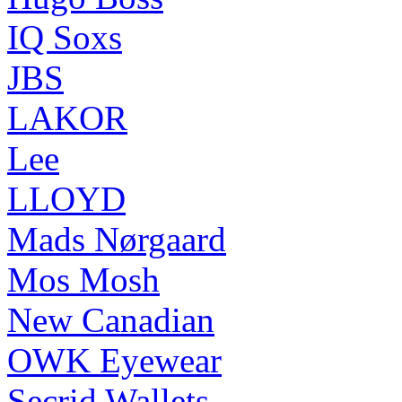
IQ Soxs
JBS
LAKOR
Lee
LLOYD
Mads Nørgaard
Mos Mosh
New Canadian
OWK Eyewear
Secrid Wallets