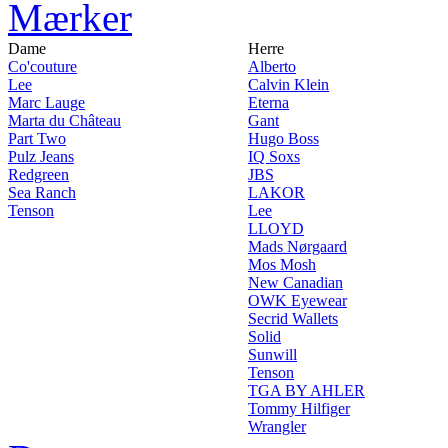
Mærker
Dame
Herre
Co'couture
Alberto
Lee
Calvin Klein
Marc Lauge
Eterna
Marta du Château
Gant
Part Two
Hugo Boss
Pulz Jeans
IQ Soxs
Redgreen
JBS
Sea Ranch
LAKOR
Tenson
Lee
LLOYD
Mads Nørgaard
Mos Mosh
New Canadian
OWK Eyewear
Secrid Wallets
Solid
Sunwill
Tenson
TGA BY AHLER
Tommy Hilfiger
Wrangler