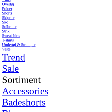
Overtøj
Poloer
Shorts
Skjorter
Sko
Solbriller
Strik
Sweatshirts
T-shirts
Undertøj & Strømper
Veste
Trend
Sale
Sortiment
Accessories
Badeshorts