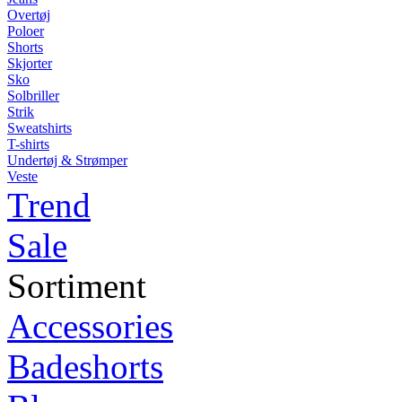
Overtøj
Poloer
Shorts
Skjorter
Sko
Solbriller
Strik
Sweatshirts
T-shirts
Undertøj & Strømper
Veste
Trend
Sale
Sortiment
Accessories
Badeshorts