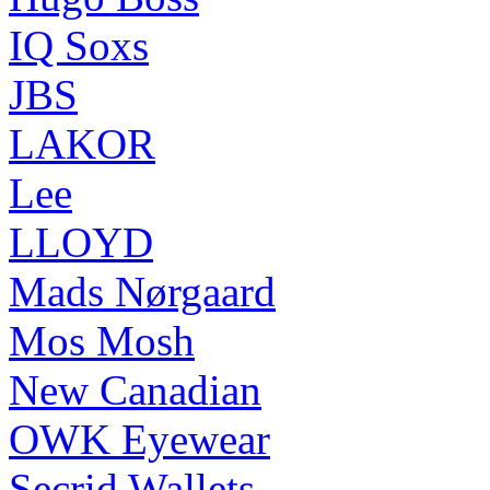
IQ Soxs
JBS
LAKOR
Lee
LLOYD
Mads Nørgaard
Mos Mosh
New Canadian
OWK Eyewear
Secrid Wallets