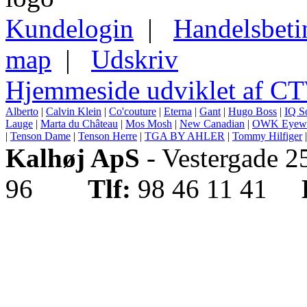
Kundelogin
|
Handelsbeti
map
|
Udskriv
Hjemmeside udviklet af C
Alberto
|
Calvin Klein
|
Co'couture
|
Eterna
|
Gant
|
Hugo Boss
|
IQ S
Lauge
|
Marta du Château
|
Mos Mosh
|
New Canadian
|
OWK Eyew
|
Tenson Dame
|
Tenson Herre
|
TGA BY AHLER
|
Tommy Hilfiger
Kalhøj ApS
- Vestergade 
96
Tlf:
98 46 11 41