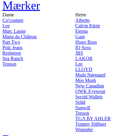
Mærker
Dame
Herre
Co'couture
Alberto
Lee
Calvin Klein
Marc Lauge
Eterna
Marta du Château
Gant
Part Two
Hugo Boss
Pulz Jeans
IQ Soxs
Redgreen
JBS
Sea Ranch
LAKOR
Tenson
Lee
LLOYD
Mads Nørgaard
Mos Mosh
New Canadian
OWK Eyewear
Secrid Wallets
Solid
Sunwill
Tenson
TGA BY AHLER
Tommy Hilfiger
Wrangler